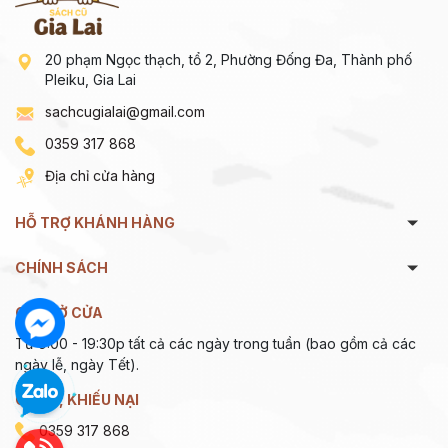
20 phạm Ngọc thạch, tổ 2, Phường Đống Đa, Thành phố
Pleiku, Gia Lai
sachcugialai@gmail.com
0359 317 868
Địa chỉ cửa hàng
HỖ TRỢ KHÁNH HÀNG
CHÍNH SÁCH
GIỜ MỞ CỬA
Từ 9:00 - 19:30p tất cả các ngày trong tuần (bao gồm cả các
ngày lễ, ngày Tết).
GÓP Ý, KHIẾU NẠI
0359 317 868