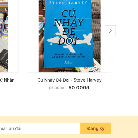
Sử Nhân
Cú Nhảy Để Đời - Steve Harvey
50.000₫
85.000₫
Đăng ký