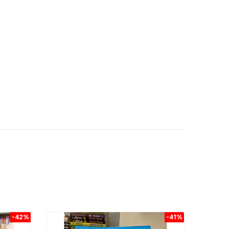
-42%
-41%