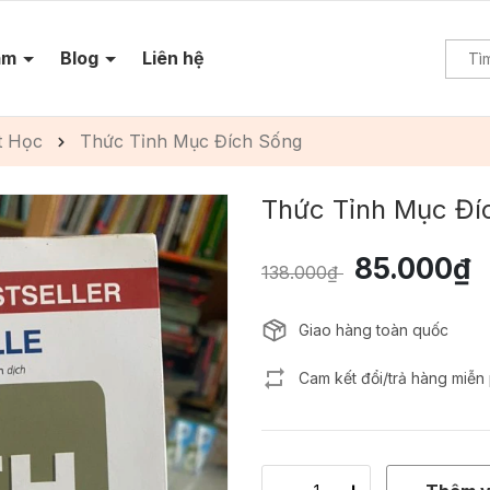
ẩm
Blog
Liên hệ
t Học
Thức Tỉnh Mục Đích Sống
Thức Tỉnh Mục Đí
85.000₫
138.000₫
Giao hàng toàn quốc
Cam kết đổi/trả hàng miễn 
-
+