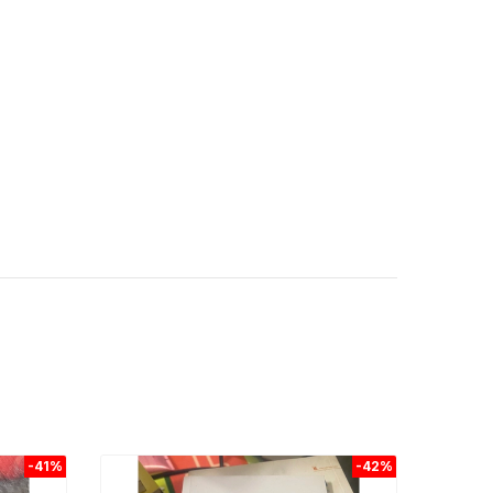
-41%
-42%