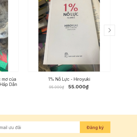
c mơ của
1% Nỗ Lực - Hiroyuki
 Hấp Dẫn
55.000₫
95.000₫
Đăng ký