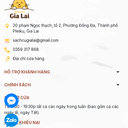
20 phạm Ngọc thạch, tổ 2, Phường Đống Đa, Thành phố
Pleiku, Gia Lai
sachcugialai@gmail.com
0359 317 868
Địa chỉ cửa hàng
HỖ TRỢ KHÁNH HÀNG
CHÍNH SÁCH
GIỜ MỞ CỬA
Từ 9:00 - 19:30p tất cả các ngày trong tuần (bao gồm cả các
ngày lễ, ngày Tết).
GÓP Ý, KHIẾU NẠI