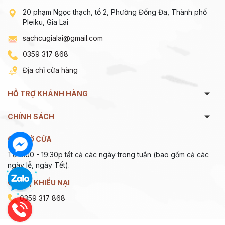
20 phạm Ngọc thạch, tổ 2, Phường Đống Đa, Thành phố
Pleiku, Gia Lai
sachcugialai@gmail.com
0359 317 868
Địa chỉ cửa hàng
HỖ TRỢ KHÁNH HÀNG
CHÍNH SÁCH
GIỜ MỞ CỬA
Từ 9:00 - 19:30p tất cả các ngày trong tuần (bao gồm cả các
ngày lễ, ngày Tết).
GÓP Ý, KHIẾU NẠI
0359 317 868