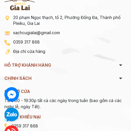
20 phạm Ngọc thạch, tổ 2, Phường Đống Đa, Thành phố
Pleiku, Gia Lai
sachcugialai@gmail.com
0359 317 868
Địa chỉ cửa hàng
HỖ TRỢ KHÁNH HÀNG
CHÍNH SÁCH
GIỜ MỞ CỬA
Từ 9:00 - 19:30p tất cả các ngày trong tuần (bao gồm cả các
ngày lễ, ngày Tết).
GÓP Ý, KHIẾU NẠI
0359 317 868