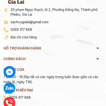
20 phạm Ngọc thạch, tổ 2, Phường Đống Đa, Thành phố
Pleiku, Gia Lai
sachcugialai@gmail.com
0359 317 868
Địa chỉ cửa hàng
HỖ TRỢ KHÁNH HÀNG
CHÍNH SÁCH
GIỜ MỞ CỬA
Từ 9:00 - 19:30p tất cả các ngày trong tuần (bao gồm cả các
ngày lễ, ngày Tết).
GÓP Ý, KHIẾU NẠI
0359 317 868