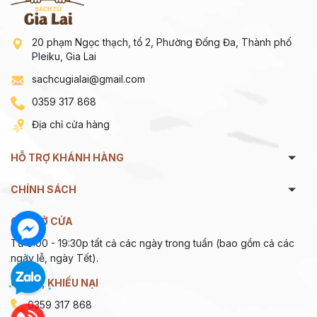
20 phạm Ngọc thạch, tổ 2, Phường Đống Đa, Thành phố
Pleiku, Gia Lai
sachcugialai@gmail.com
0359 317 868
Địa chỉ cửa hàng
HỖ TRỢ KHÁNH HÀNG
CHÍNH SÁCH
GIỜ MỞ CỬA
Từ 9:00 - 19:30p tất cả các ngày trong tuần (bao gồm cả các
ngày lễ, ngày Tết).
GÓP Ý, KHIẾU NẠI
0359 317 868