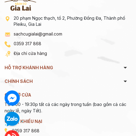
20 phạm Ngọc thạch, tổ 2, Phường Đống Đa, Thành phố
Pleiku, Gia Lai
sachcugialai@gmail.com
0359 317 868
Địa chỉ cửa hàng
HỖ TRỢ KHÁNH HÀNG
CHÍNH SÁCH
GIỜ MỞ CỬA
Từ 9:00 - 19:30p tất cả các ngày trong tuần (bao gồm cả các
ngày lễ, ngày Tết).
GÓP Ý, KHIẾU NẠI
0359 317 868