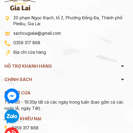
20 phạm Ngọc thạch, tổ 2, Phường Đống Đa, Thành phố
Pleiku, Gia Lai
sachcugialai@gmail.com
0359 317 868
Địa chỉ cửa hàng
HỖ TRỢ KHÁNH HÀNG
CHÍNH SÁCH
GIỜ MỞ CỬA
Từ 9:00 - 19:30p tất cả các ngày trong tuần (bao gồm cả các
ngày lễ, ngày Tết).
GÓP Ý, KHIẾU NẠI
0359 317 868